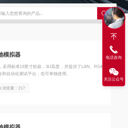
319D 双路移动通信直流电源
安捷伦数字万用表34460A
Keysig
电池模拟器
电话咨询
，采用标准19英寸机箱，3U高度，并提供了LAN、RS4
研发和自动化测试平台，也可单独使用。
关注公众号
浏览量：217
电池模拟器