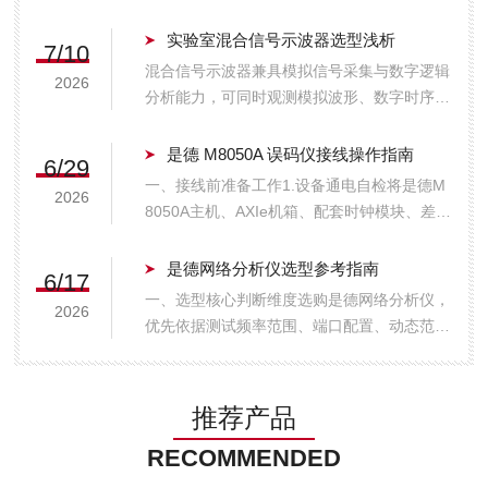
实验室混合信号示波器选型浅析
7/10
混合信号示波器兼具模拟信号采集与数字逻辑
2026
分析能力，可同时观测模拟波形、数字时序、
总线信号，广泛应用于嵌入式开发、电路调
试、微电子测试、教学实验等实验室场景。相
是德 M8050A 误码仪接线操作指南
6/29
较于传统纯模拟示波器，其功能更全面、适配
一、接线前准备工作1.设备通电自检将是德M
2026
场景更广。实验室选型过程中，带宽、采样
8050A主机、AXIe机箱、配套时钟模块、差分
率、...
探头全部断电，确认总开关处于关闭状态；检
查机箱、PG码发生模块、EA误码接收模块面
是德网络分析仪选型参考指南
6/17
板无破损、SMA/2.4mm射频接口无变形、针
一、选型核心判断维度选购是德网络分析仪，
2026
芯凹陷；确认测试线缆、...
优先依据测试频率范围、端口配置、动态范
围、测试功能、使用场景五大核心参数匹配，
避免性能过剩或指标不足，兼顾成本与测试需
求。1.工作频率范围(第一选型标准)频率直接
推荐产品
决定可测试器件，是最关键指标：低频段(...
RECOMMENDED