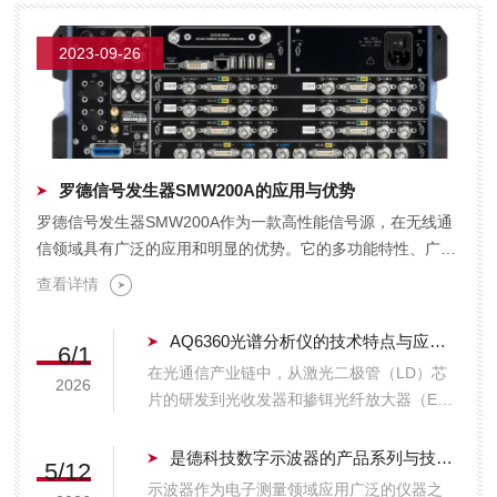
2023-09-26
罗德信号发生器SMW200A的应用与优势
罗德信号发生器SMW200A作为一款高性能信号源，在无线通
信领域具有广泛的应用和明显的优势。它的多功能特性、广泛
的应用领域以及在无线通信系统测试中的优势，使其成...
查看详情
AQ6360光谱分析仪的技术特点与应用场景分析
6/1
在光通信产业链中，从激光二极管（LD）芯
2026
片的研发到光收发器和掺铒光纤放大器（EDF
A）的生产，光学器件的性能验证高度依赖于
光谱分析仪。作为一种能够精准表征光源输出
是德科技数字示波器的产品系列与技术选型参考
5/12
特性的测量工具，光谱分析仪在波长和功率两
示波器作为电子测量领域应用广泛的仪器之