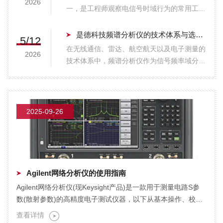
2026
个方面对光信号进行分离和检测，为设计合...
一，是工程师观察电信号时域行为的常用工
具。随着半导体工艺的不断进步和信号完整性
的重要性日益凸显，数字示波器的性能指标
是德科技频谱分析仪的技术体系与选型思路分析
5/12
——包括带宽、采样率、存储深度和垂直分辨
在无线通信、雷达、航空航天以及电子测量的
2026
率——每隔几年便呈现阶梯式的提升。是德科
技术体系中，频谱分析仪作为信号频率域分析
技（K...
的基础工具，广泛应用于信号监测、干扰排
查、发射机性能评估以及调制质量测试等多个
场景。是德科技（KeysightTechnologies）在
这一领域拥有较为完整的...
2025-09-26
Agilent网络分析仪的使用指南
Agilent网络分析仪(现Keysight产品)是一款用于测量电路S参
数(散射参数)的高精度电子测试仪器，以下从基本操作、校准
流程、测量设置、高级功能、数据导...
查看详情